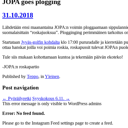
JOPA goes plogging
31.10.2018
Lähdetään ensi maanantaina JOPA:n voimin ploggaamaan sippulannie
suomalaisittain “roskajuoksua”. Plogginging perimmäinen tarkoitus on 
Startataan
Jyväs-golfin kohdalta
klo 17:00 pururadalle ja kierretään p
ottaa hanskat joilla voi poimia roskia, roskapussit tulevat JOPAn puole
Tule siis mukaan kohottamaan kuntoa ja tekemään päivän ekoteko!
-JOPA:n roskapartio
Published by
Teppo
, in
Yleinen
.
Post navigation
← Pyöräilyretki
Syyskokous 6.11. →
This error message is only visible to WordPress admins
Error: No feed found.
Please go to the Instagram Feed settings page to create a feed.