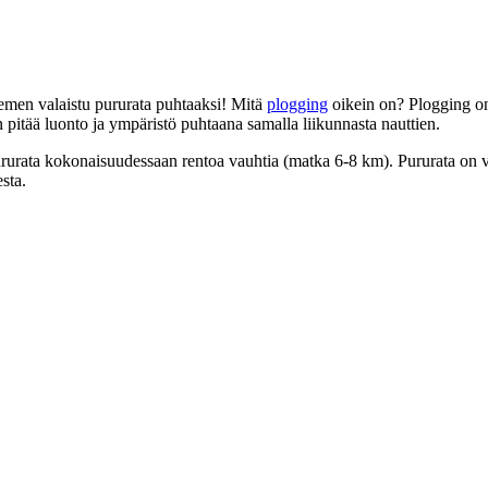
men valaistu pururata puhtaaksi! Mitä
plogging
oikein on? Plogging on 
pitää luonto ja ympäristö puhtaana samalla liikunnasta nauttien.
ururata kokonaisuudessaan rentoa vauhtia (matka 6-8 km). Pururata on v
sta.