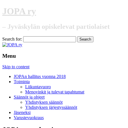
JOPA ry
– Jyväskylän opiskelevat partiolaiset
Search for:
Menu
Skip to content
JOPAn hallitus vuonna 2018
Toiminta
Liikuntavuoro
Menovinkit ja tulevat tapahtumat
Säännöt ja ohjeet
Yhdistyksen säännöt
Yhdistyksen järjestyssäännöt
Jäseneksi
Varustevuokraus