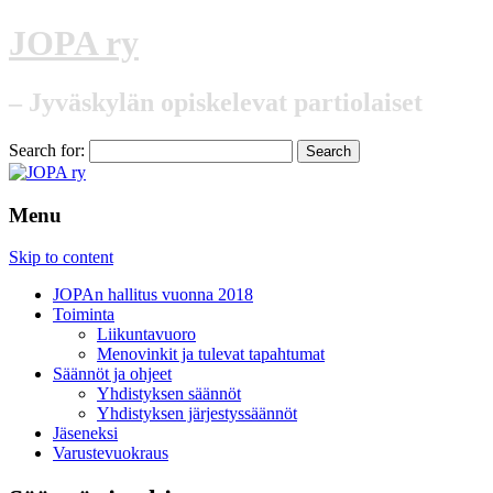
JOPA ry
– Jyväskylän opiskelevat partiolaiset
Search for:
Menu
Skip to content
JOPAn hallitus vuonna 2018
Toiminta
Liikuntavuoro
Menovinkit ja tulevat tapahtumat
Säännöt ja ohjeet
Yhdistyksen säännöt
Yhdistyksen järjestyssäännöt
Jäseneksi
Varustevuokraus